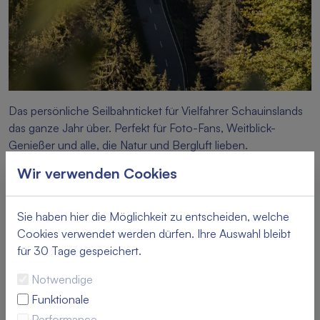
Das persönliche Seilbahnticket für Vielfahrer Schauinslands
das ganze Jahr über. Perfekt für Foto-Fans, Weitblick-
Genießer und alle, die Natur und Bergluft lieben.
Wir verwenden Cookies
Bitte wählen Sie Ihre Artikel
Sie haben hier die Möglichkeit zu entscheiden, welche
Jahreskarte Erwachsene
Cookies verwendet werden dürfen. Ihre Auswahl bleibt
für 30 Tage gespeichert.
75,00 €
Notwendige
Jahreskarte Kind (6 - 14 Jahre)
Funktionale
Performance