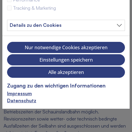
40,00 €
Tracking & Marketing
Jahreskarte Hund
Details zu den Cookies
40,00 €
Nur notwendige Cookies akzeptieren
Gesamtpreis
0,00
€
Einstellungen speichern
In den Warenkorb legen
Alle akzeptieren
Zugang zu den wichtigen Informationen
Weitere Informationen
Impressum
nicht übertragbar, gültig 1 Jahr ab Ausstellungsdatum für eine
Datenschutz
Berg- und Talfahrt pro Tag. Die Nutzung ist nur innerhalb der
Betriebszeiten der Schauinslandbahn möglich.
Revisionszeiten sowie wetter- oder technisch bedingte
Ausfallzeiten der Seilbahn sind ausgeschlossen und werden