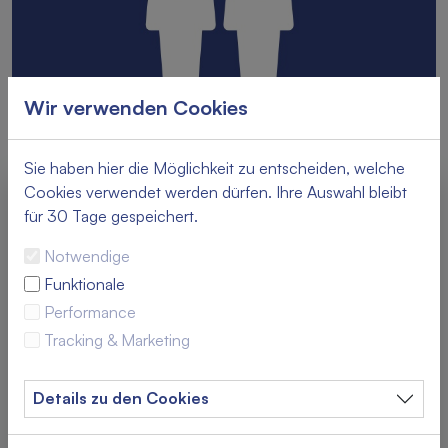
Wir verwenden Cookies
Sie haben hier die Möglichkeit zu entscheiden, welche
Cookies verwendet werden dürfen. Ihre Auswahl bleibt
Dies sind Ihre ausgewählten Artikel
für 30 Tage gespeichert.
Erwachsene Frühstück Berg- oder Talfahrt
Notwendige
Funktionale
11,00 €
Performance
Tracking & Marketing
Frühstück Erwachsene
Details zu den Cookies
25,50 €