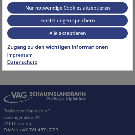
Gesamtpreis
73,00
€
Nur notwendige Cookies akzeptieren
Einstellungen speichern
In den Warenkorb legen
Alle akzeptieren
Weitere Informationen
Zugang zu den wichtigen Informationen
Die Reservierung erfolgt bitte direkt über das Restaurant:
Impressum
https://www.diebergstation.de/
Datenschutz
Freiburger Verkehrs AG
Besançonallee 99
79111 Freiburg
Telefon
+49 761 4511-777